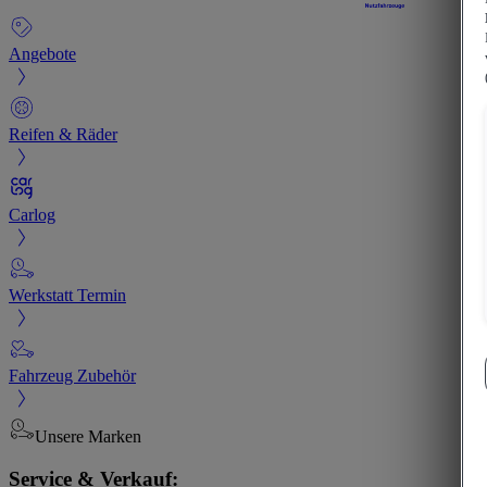
Angebote
Reifen & Räder
Carlog
Werkstatt Termin
Fahrzeug Zubehör
Unsere Marken
Service & Verkauf: