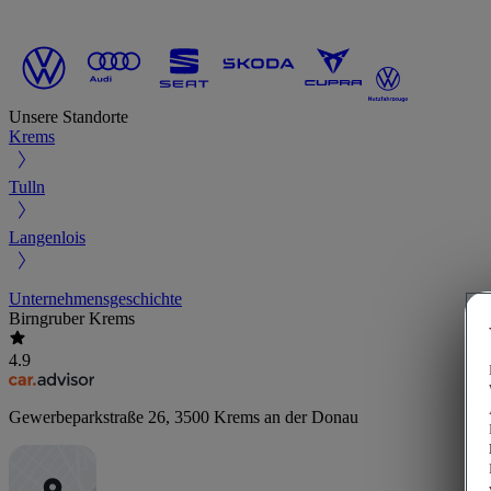
Unsere Standorte
Krems
Tulln
Langenlois
Unternehmensgeschichte
Birngruber Krems
4.9
Gewerbeparkstraße 26
,
3500
Krems an der Donau