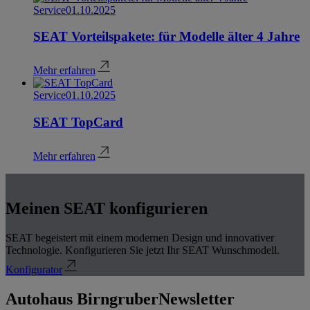
Service
01.10.2025
SEAT Vorteilspakete: für Modelle älter 4 Jahre
Mehr erfahren
Service
01.10.2025
SEAT TopCard
Mehr erfahren
Meinen SEAT konfigurieren
SEAT begeistert mit einem modernen Design und innovativer
Technologie. Konfigurieren Sie jetzt Ihr SEAT Wunschmodell.
Konfigurator
Autohaus Birngruber
Newsletter