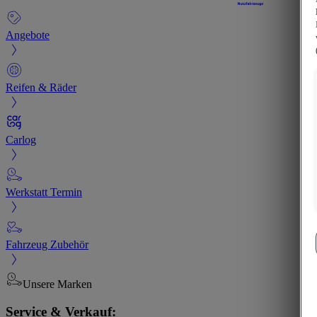
Angebote
Reifen & Räder
Carlog
Werkstatt Termin
Fahrzeug Zubehör
Unsere Marken
Service & Verkauf: