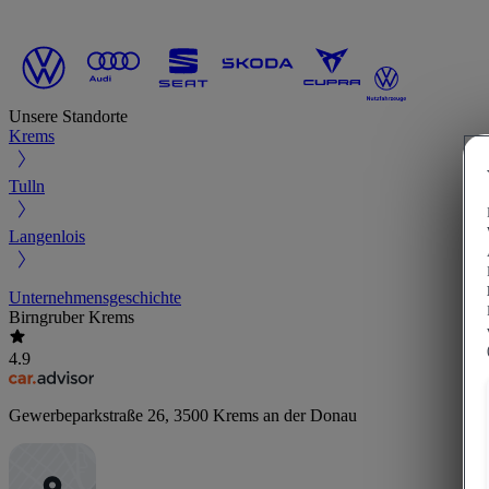
Unsere Standorte
Krems
Tulln
Langenlois
Unternehmensgeschichte
Birngruber Krems
4.9
Gewerbeparkstraße 26
,
3500
Krems an der Donau