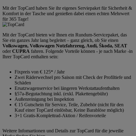
Mit der TopCard haben Sie ihr eigenes Serviepaket für Sicherheit &
Komfort in der Tasche und genießen dabei einen echten Mehrwert
für 365 Tage!
Mit der TopCard bieten wir Ihnen ein Rundum-Servicepaket, das
Sie ein ganzes Jahr lang begleitet – ganz gleich, ob Sie einen
Volkswagen, Volkswagen Nutzfahrzeug, Audi, Škoda, SEAT
oder
CUPRA
fahren. Folgende Vorteile können - je nach Marke -in
Ihrer TopCard enthalten sein:
Fixpreis von € 125* / Jahr
Zwei Räderwechsel pro Saison mit Check der Profiltiefe und
Schäden
Ersatzwagenservice bei längeren Werkstattaufenthalten
§57a-Begutachtung inkl. (exkl. Plakettengebühr)
Außenreinigung bei Inspektion
€ 15 Gutschein für Service, Teile, Zubehör (nicht für den
Kauf einer TopCard einlösbar, Keine Barablöse möglich)
3+1 Gratis-Komplettrad-Aktion / Reifenvorteile
Weitere Infomartionen und Details zur TopCard für die jeweilie