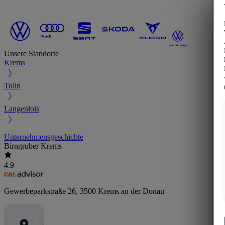
Unsere Standorte
Krems
Tulln
Langenlois
Unternehmensgeschichte
Birngruber Krems
4.9
Gewerbeparkstraße 26
,
3500
Krems an der Donau